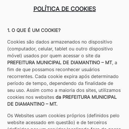
[alt+3]
POLÍTICA DE COOKIES
Ir
para
o
1. O QUE É UM COOKIE?
rodapé
Cookies são dados armazenados no dispositivo
[alt+4]
(computador, celular, tablet ou outro dispositivo
móvel) usados por quem acessar o site da
PREFEITURA MUNICIPAL DE DIAMANTINO – MT
, a
fim de que possamos reconhecer usuários
recorrentes. Cada cookie expira após determinado
período de tempo, dependendo da finalidade de
seu uso. Assim como a maioria dos sites, utilizamos
cookies nos websites
da PREFEITURA MUNICIPAL
DE DIAMANTINO – MT.
Os Websites usam cookies próprios (definidos pelo
website acessado em questão) e de terceiros