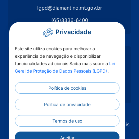
lgpd@diamantino.mt.gov.br
(65)3336-6400
Privacidade
Este site utiliza cookies para melhorar a
experiência de navegação e disponibilizar
Como chegar
funcionalidades adicionais Saiba mais sobre a
Lei
Prefeitura de Diamantino
Geral de Proteção de Dados Pessoais (LGPD)
.
Rua Desembargador Joaquim Pereira Ferreira
Mendes, Nº 2287 - Bairro Centro, CEP
Política de cookies
78.400-000.
Política de privacidade
Termos de uso
©2026 - Lei Geral de Proteção de Dados Pessoais
(LGPD) - Todos os direitos reservados.
Aceitar