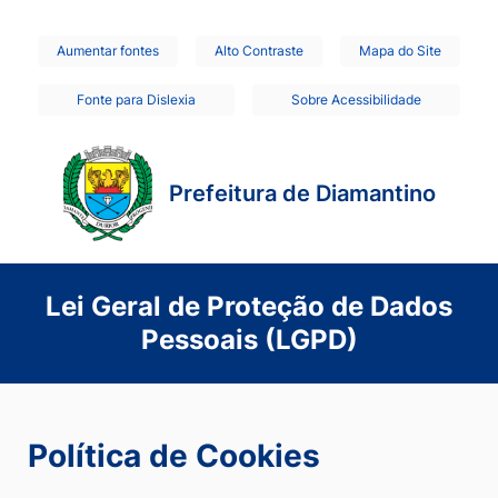
Seção
Ir
Aumentar fontes
Alto Contraste
Mapa do Site
de
para
Fonte para Dislexia
Sobre Acessibilidade
o
atalhos
conteúdo
e
[alt+1]
links
Prefeitura de Diamantino
Ir
de
para
acessibilidade
o
Lei Geral de Proteção de Dados
menu
Pessoais (LGPD)
[alt+2]
Ir
para
a
Política de Cookies
busca